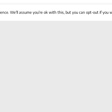
ence. We'll assume you're ok with this, but you can opt-out if you 
 su red Social favorita!
Enlaces de Interés
ikaslan.net
tknika.eus
ivac-eei.eus
euskadi.eus