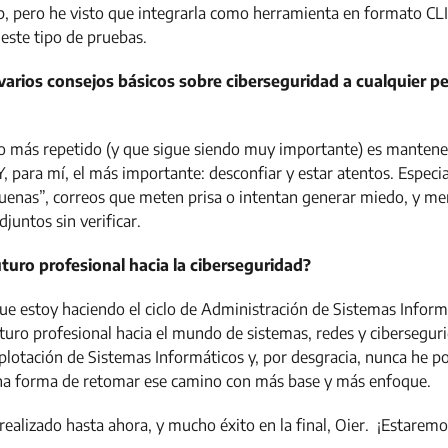
, pero he visto que integrarla como herramienta en formato CLI
este tipo de pruebas.
 varios consejos básicos sobre ciberseguridad a cualquier 
ejo más repetido (y que sigue siendo muy importante) es mantene
 Y, para mí, el más importante: desconfiar y estar atentos. Espe
enas”, correos que meten prisa o intentan generar miedo, y men
djuntos sin verificar.
uturo profesional hacia la ciberseguridad?
que estoy haciendo el ciclo de Administración de Sistemas Inform
turo profesional hacia el mundo de sistemas, redes y cibersegur
lotación de Sistemas Informáticos y, por desgracia, nunca he pod
na forma de retomar ese camino con más base y más enfoque.
ealizado hasta ahora, y mucho éxito en la final, Oier. ¡Estaremo