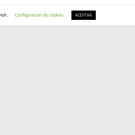
wish.
Configuración de cookies
ACEPTAR
Facebook
X
LinkedIn
WhatsApp
Correo
electrónico