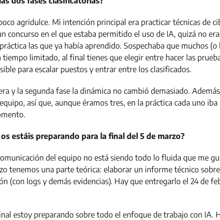
las dos fases clasificatorias?
oco agridulce. Mi intención principal era practicar técnicas de c
un concurso en el que estaba permitido el uso de IA, quizá no er
práctica las que ya había aprendido. Sospechaba que muchos (o l
tiempo limitado, al final tienes que elegir entre hacer las prue
ible para escalar puestos y entrar entre los clasificados.
mera y la segunda fase la dinámica no cambió demasiado. Además
quipo, así que, aunque éramos tres, en la práctica cada uno iba 
omento.
 estáis preparando para la final del 5 de marzo?
municación del equipo no está siendo todo lo fluida que me gus
arzo tenemos una parte teórica: elaborar un informe técnico sobr
ón (con logs y demás evidencias). Hay que entregarlo el 24 de f
final estoy preparando sobre todo el enfoque de trabajo con IA. H