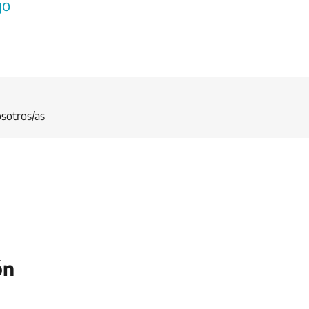
go
sotros/as
ón