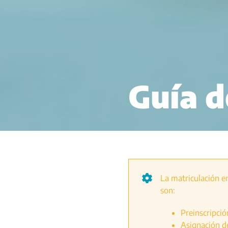
Guía d
La matriculación en
son:
Preinscripció
Asignación de