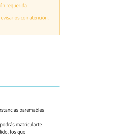
ión requerida.
revisarlos con atención.
unstancias baremables
podrás matricularte.
ido, los que