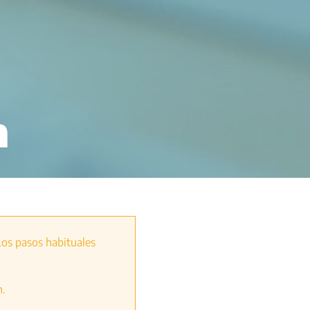
n
Los pasos habituales
n.