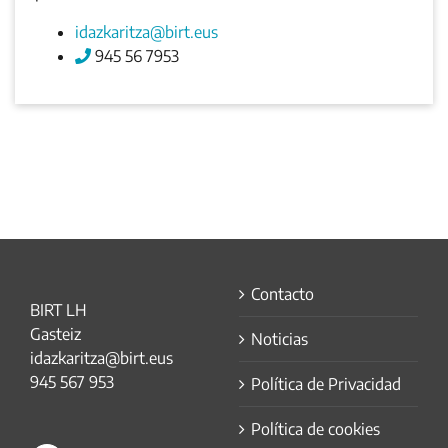
idazkaritza@birt.eus
945 56 7953
Contacto
BIRT LH
Gasteiz
Noticias
idazkaritza@birt.eus
945 567 953
Política de Privacidad
Política de cookies