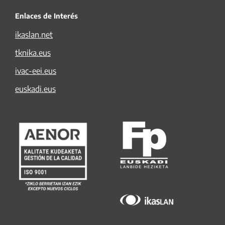
Enlaces de Interés
ikaslan.net
tknika.eus
ivac-eei.eus
euskadi.eus