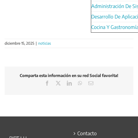
Administración De Si
Desarrollo De Aplica
Cocina Y Gastronomí
diciembre 15, 2025
|
noticias
Comparta esta información en su red Social favorita!
Facebook
X
LinkedIn
WhatsApp
Correo
electrónico
Contacto