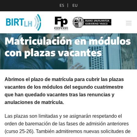
Saltar
ES
EU
al
contenido
Matriculación en módulos
con plazas vacantes
Abrimos el plazo de matrícula para cubrir las plazas
vacantes de los módulos del segundo cuatrimestre
que han quedado vacantes tras las renuncias y
anulaciones de matrícula.
Las plazas son limitadas y se asignarán respetando el
orden de baremación de las fases de admisión anteriores
(curso 25-26). También admitiremos nuevas solicitudes de