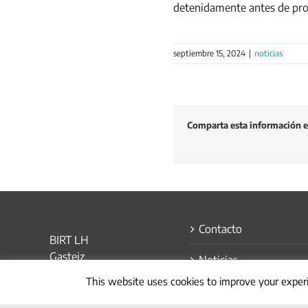
detenidamente antes de proc
septiembre 15, 2024
|
noticias
Comparta esta información en
Contacto
BIRT LH
Gasteiz
Noticias
idazkaritza@birt.eus
This website uses cookies to improve your experi
945 567 953
Política de Privacidad