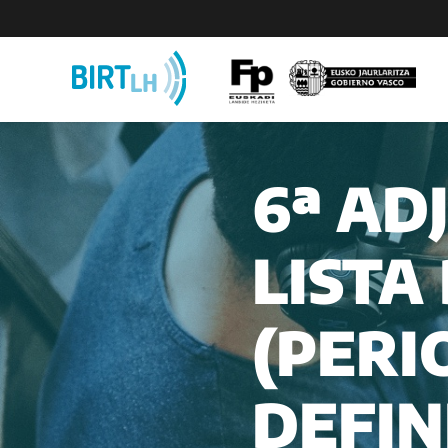
Saltar
al
contenido
6ª AD
LISTA
(PERI
DEFIN