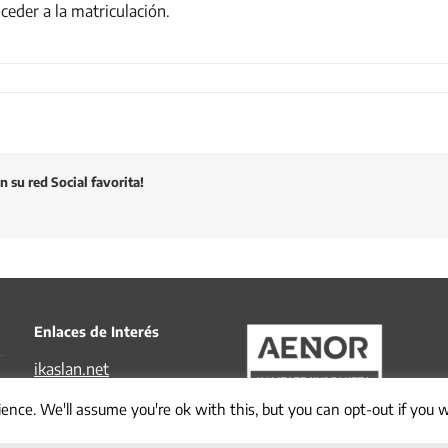
eder a la matriculación.
 su red Social favorita!
Enlaces de Interés
ikaslan.net
tknika.eus
ence. We'll assume you're ok with this, but you can opt-out if you 
ivac-eei.eus