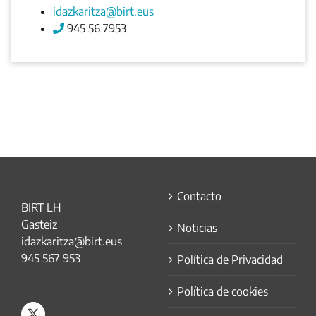
idazkaritza@birt.eus
945 56 7953
Contacto
BIRT LH
Gasteiz
Noticias
idazkaritza@birt.eus
945 567 953
Política de Privacidad
Política de cookies